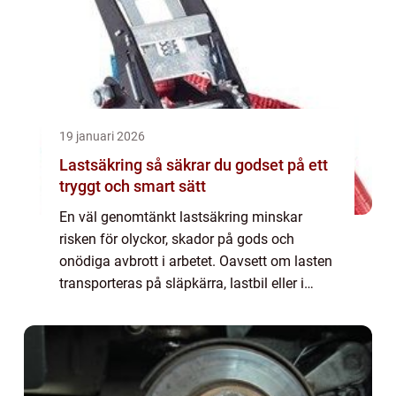
19 januari 2026
Lastsäkring så säkrar du godset på ett
tryggt och smart sätt
En väl genomtänkt lastsäkring minskar
risken för olyckor, skador på gods och
onödiga avbrott i arbetet. Oavsett om lasten
transporteras på släpkärra, lastbil eller i
container gäller samma grundprincip: lasten
ska ligga stilla, även när något oväntat...