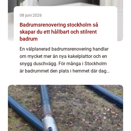
08 juni 2026
Badrumsrenovering stockholm så
skapar du ett hållbart och stilrent
badrum
En välplanerad badrumsrenovering handlar
om mycket mer än nya kakelplattor och en
snygg duschvägg. För många i Stockholm
är badrummet den plats i hemmet där dagen
både börjar och slutar. När man planerar en
badrumsrenovering stockholm blir frågor
om ...