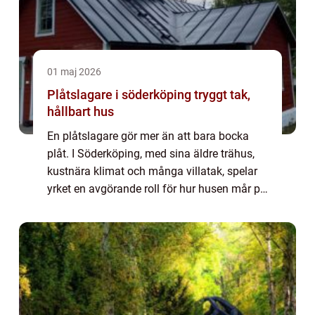
01 maj 2026
Plåtslagare i söderköping tryggt tak,
hållbart hus
En plåtslagare gör mer än att bara bocka
plåt. I Söderköping, med sina äldre trähus,
kustnära klimat och många villatak, spelar
yrket en avgörande roll för hur husen mår på
lång sikt. Rätt utfört plåtarbete skyddar mot
fukt, förlänger takets livsläng...