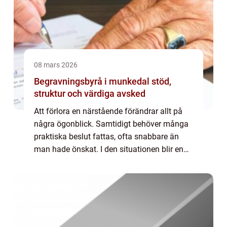
08 mars 2026
Begravningsbyrå i munkedal stöd,
struktur och värdiga avsked
Att förlora en närstående förändrar allt på
några ögonblick. Samtidigt behöver många
praktiska beslut fattas, ofta snabbare än
man hade önskat. I den situationen blir en
trygg begravningsbyrå mer än en tjänst den
blir ett stöd genom en tid som känns ...