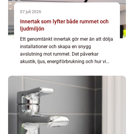
07 juli 2026
Innertak som lyfter både rummet och
ljudmiljön
Ett genomtänkt innertak gör mer än att dölja
installationer och skapa en snygg
avslutning mot rummet. Det påverkar
akustik, ljus, energiförbrukning och hur vi
upplever miljön i vardagen. I skolor, kontor,
butiker och offentliga lokaler har valet av i...