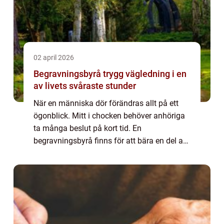
02 april 2026
Begravningsbyrå trygg vägledning i en
av livets svåraste stunder
När en människa dör förändras allt på ett
ögonblick. Mitt i chocken behöver anhöriga
ta många beslut på kort tid. En
begravningsbyrå finns för att bära en del av
den bördan. Genom praktisk hjälp, kunskap
och medmänskligt stöd blir vägen genom
sorgen ...