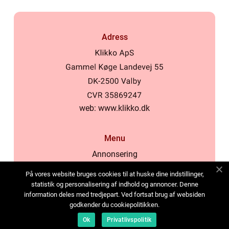
Adress
web:
www.klikko.dk
Menu
Annonsering
Om oss
På vores website bruges cookies til at huske dine indstillinger,
Cookies
statistik og personalisering af indhold og annoncer. Denne
information deles med tredjepart. Ved fortsat brug af websiden
Kontakta oss
godkender du cookiepolitikken.
Sitemap
Ok
Privatlivspolitik