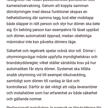
kameraövervakning. Genom att koppla samman
dörrstyrningen med dessa funktioner skapas en
helhetslösning där samma tagg, kod eller mobilapp
både släpper in rätt person och styr hur dörren ska bete
sig. En behörig person kan exempelvis få låset upplåst
och dörren automatiskt öppnad, medan obehöriga
människor inte kan påverka dörrens läge.
Säkerhet och regelverk spelar också stor roll. Dörrar i
utrymningsvägar måste uppfylla myndighetskrav och
brandskyddsregler, vilket ställer särskilda krav på hur
automatiken får styra dörren. Systemet ska tillåta
snabb utrymning vid till exempel rökutveckling,
samtidigt som dörren till vardag är låst och
kontrollerad. Därför är det viktigt att välja leverantörer
och installatörer som har erfarenhet av både säkerhet
och gällande normer.
Professionell installation är normalt en förutsättning för