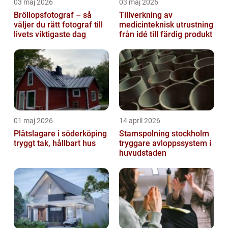
03 maj 2026
03 maj 2026
Bröllopsfotograf – så
Tillverkning av
väljer du rätt fotograf till
medicinteknisk utrustning
livets viktigaste dag
från idé till färdig produkt
01 maj 2026
14 april 2026
Plåtslagare i söderköping
Stamspolning stockholm
tryggt tak, hållbart hus
tryggare avloppssystem i
huvudstaden