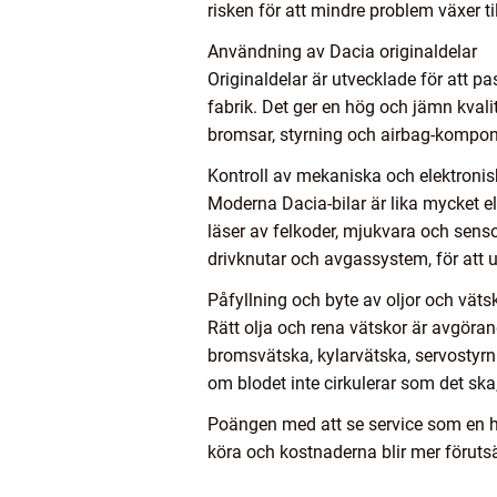
risken för att mindre problem växer t
Användning av Dacia originaldelar
Originaldelar är utvecklade för att p
fabrik. Det ger en hög och jämn kvali
bromsar, styrning och airbag-komponent
Kontroll av mekaniska och elektroni
Moderna Dacia-bilar är lika mycket e
läser av felkoder, mjukvara och sens
drivknutar och avgassystem, för att up
Påfyllning och byte av oljor och väts
Rätt olja och rena vätskor är avgörand
bromsvätska, kylarvätska, servostyrni
om blodet inte cirkulerar som det sk
Poängen med att se service som en hel
köra och kostnaderna blir mer förutsä