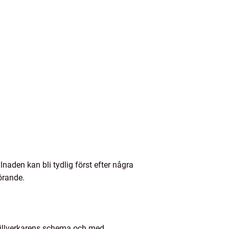
lnaden kan bli tydlig först efter några
görande.
t tillverkarens schema och med