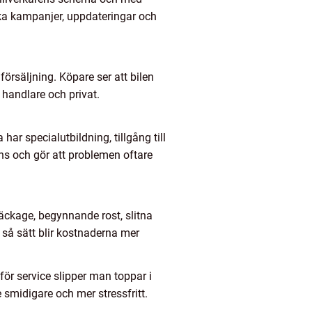
lka kampanjer, uppdateringar och
örsäljning. Köpare ser att bilen
s handlare och privat.
r specialutbildning, tillgång till
ns och gör att problemen oftare
äckage, begynnande rost, slitna
å så sätt blir kostnaderna mer
r service slipper man toppar i
 smidigare och mer stressfritt.