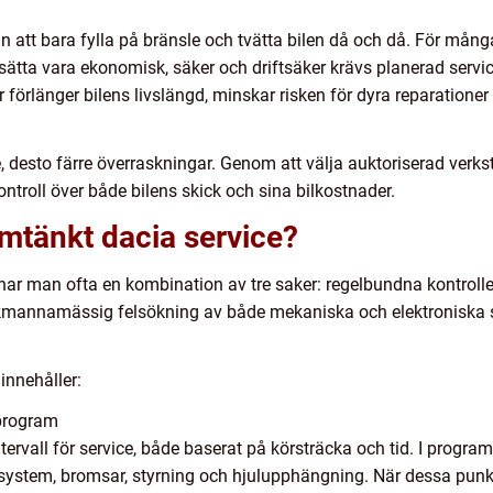
 att bara fylla på bränsle och tvätta bilen då och då. För mång
ortsätta vara ekonomisk, säker och driftsäker krävs planerad ser
förlänger bilens livslängd, minskar risken för dyra reparationer o
e, desto färre överraskningar. Genom att välja auktoriserad verksta
ontroll över både bilens skick och sina bilkostnader.
mtänkt dacia service?
ar man ofta en kombination av tre saker: regelbundna kontrolle
kmannamässig felsökning av både mekaniska och elektroniska sy
innehåller:
program
ntervall för service, både baserat på körsträcka och tid. I progra
system, bromsar, styrning och hjulupphängning. När dessa punk