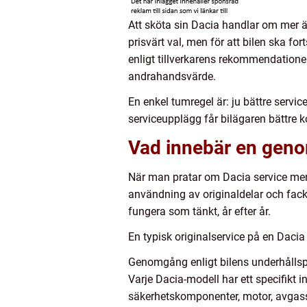
Att sköta sin Dacia handlar om mer än
prisvärt val, men för att bilen ska f
enligt tillverkarens rekommendationer 
andrahandsvärde.
En enkel tumregel är: ju bättre servic
serviceupplägg får bilägaren bättre k
Vad innebär en geno
När man pratar om Dacia service men
användning av originaldelar och fac
fungera som tänkt, år efter år.
En typisk originalservice på en Dacia 
Genomgång enligt bilens underhålls
Varje Dacia-modell har ett specifikt i
säkerhetskomponenter, motor, avgas