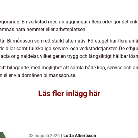
örande. En verkstad med anläggningar i flera orter gör det enkla
lämnas nära hemmet eller arbetsplatsen.
år Bilmånsson som ett starkt alternativ. Företaget har flera anl
bilar samt fullskaliga service- och verkstadstjänster. De erbju
cia originaldelar, vilket ger en trygg och långsiktigt hållbar lösn
 sitt bilägande, med möjlighet att samla både köp, service och an
son eller via domänen bilmansson.se.
Läs fler inlägg här
03 augusti 2026
Lotta Albertsson