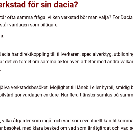
erkstad för sin dacia?
står ofta samma fråga: vilken verkstad bör man välja? För Dacia-
står vardagen som bilägare.
ga:
ia har direktkoppling till tillverkaren, specialverktyg, utbildning 
gt är det en fördel om samma aktör även arbetar med andra välkä
.
älva verkstadsbesöket. Möjlighet till lånebil eller hyrbil, smidig 
bilvård gör vardagen enklare. När flera tjänster samlas på sam
ld, vilka åtgärder som ingår och vad som eventuellt kan tillkom
er besöket, med klara besked om vad som är åtgärdat och vad 