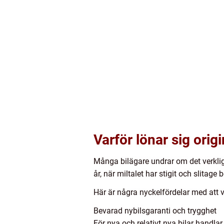
Varför lönar sig orig
Många bilägare undrar om det verkligen
år, när miltalet har stigit och slitage
Här är några nyckelfördelar med att v
Bevarad nybilsgaranti och trygghet
För nya och relativt nya bilar handla