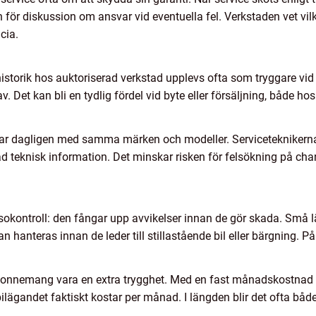
 för diskussion om ansvar vid eventuella fel. Verkstaden vet vi
cia.
istorik hos auktoriserad verkstad upplevs ofta som tryggare vid f
v. Det kan bli en tydlig fördel vid byte eller försäljning, både ho
ar dagligen med samma märken och modeller. Serviceteknikerna ha
d teknisk information. Det minskar risken för felsökning på cha
sokontroll: den fångar upp avvikelser innan de gör skada. Små l
an hanteras innan de leder till stillastående bil eller bärgning. P
bonnemang vara en extra trygghet. Med en fast månadskostnad fö
ilägandet faktiskt kostar per månad. I längden blir det ofta både