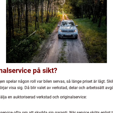
inalservice på sikt?
 spelar någon roll var bilen servas, så länge priset är lågt. Skil
 börjar visa sig. Då blir valet av verkstad, delar och arbetssätt av
älja en auktoriserad verkstad och originalservice:
r service ofta om att skydda sin garanti. När service sköts enlig