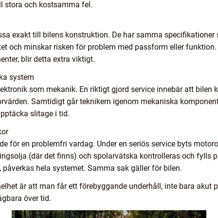
ill stora och kostsamma fel.
assa exakt till bilens konstruktion. De har samma specifikationer
tet och minskar risken för problem med passform eller funktion. 
er, blir detta extra viktigt.
ska system
lektronik som mekanik. En riktigt gjord service innebär att bi
orvärden. Samtidigt går teknikern igenom mekaniska komponenter
ptäcka slitage i tid.
kor
e för en problemfri vardag. Under en seriös service byts motorolj
ngsolja (där det finns) och spolarvätska kontrolleras och fylls 
a, påverkas hela systemet. Samma sak gäller för bilen.
het är att man får ett förebyggande underhåll, inte bara akut pr
gbara över tid.