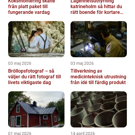
Köksmontering skåne
Lägenhetsuthyrning
från platt paket till
katrineholm så hittar du
fungerande vardag
rätt boende för kortare
och längre vistelser
03 maj 2026
03 maj 2026
Bröllopsfotograf – så
Tillverkning av
väljer du rätt fotograf till
medicinteknisk utrustning
livets viktigaste dag
från idé till färdig produkt
01 maj 2026
14 april 2026