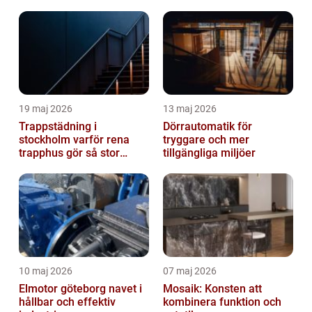
19 maj 2026
13 maj 2026
Trappstädning i
Dörrautomatik för
stockholm varför rena
tryggare och mer
trapphus gör så stor
tillgängliga miljöer
skillnad
10 maj 2026
07 maj 2026
Elmotor göteborg navet i
Mosaik: Konsten att
hållbar och effektiv
kombinera funktion och