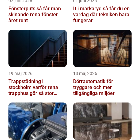
02 juni 2026
01 juni 2026
Fönsterputs så får man
It i markaryd så får du en
skinande rena fönster
vardag där tekniken bara
året runt
fungerar
19 maj 2026
13 maj 2026
Trappstädning i
Dörrautomatik för
stockholm varför rena
tryggare och mer
trapphus gör så stor
tillgängliga miljöer
skillnad