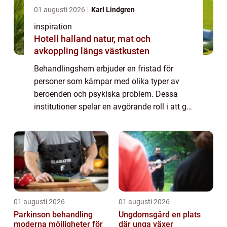
01 augusti 2026
Karl Lindgren
inspiration
Hotell halland natur, mat och
avkoppling längs västkusten
Behandlingshem erbjuder en fristad för
personer som kämpar med olika typer av
beroenden och psykiska problem. Dessa
institutioner spelar en avgörande roll i att ge
människor de verktyg och stödet de behöver
för att ...
01 augusti 2026
01 augusti 2026
Parkinson behandling
Ungdomsgård en plats
moderna möjligheter för
där unga växer