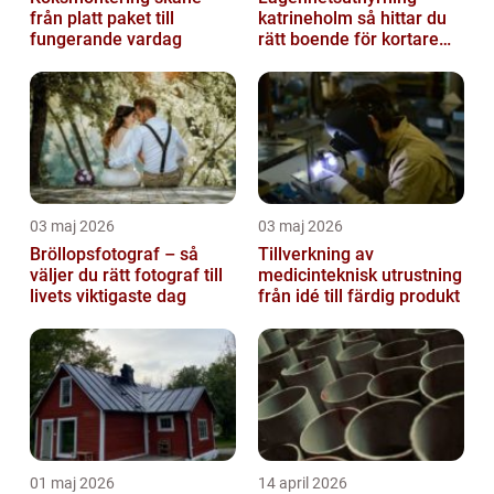
från platt paket till
katrineholm så hittar du
fungerande vardag
rätt boende för kortare
och längre vistelser
03 maj 2026
03 maj 2026
Bröllopsfotograf – så
Tillverkning av
väljer du rätt fotograf till
medicinteknisk utrustning
livets viktigaste dag
från idé till färdig produkt
01 maj 2026
14 april 2026