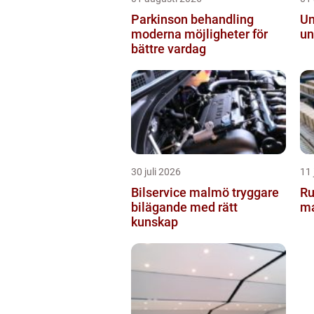
Parkinson behandling
Ungd
moderna möjligheter för
un
bättre vardag
30 juli 2026
11 
Bilservice malmö tryggare
Rullban
bilägande med rätt
ma
kunskap