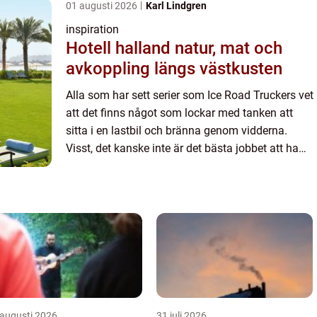
01 augusti 2026
Karl Lindgren
inspiration
Hotell halland natur, mat och
avkoppling längs västkusten
Alla som har sett serier som Ice Road Truckers vet
att det finns något som lockar med tanken att
sitta i en lastbil och bränna genom vidderna.
Visst, det kanske inte är det bästa jobbet att ha
när man har en familj som väntar därhemma,
men är man sol...
 augusti 2026
31 juli 2026