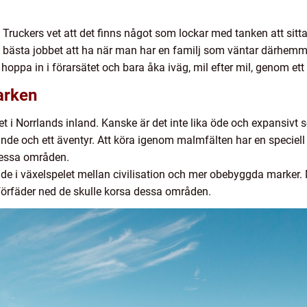
 Truckers vet att det finns något som lockar med tanken att sitt
det bästa jobbet att ha när man har en familj som väntar därhem
t hoppa in i förarsätet och bara åka iväg, mil efter mil, genom et
arken
ghet i Norrlands inland. Kanske är det inte lika öde och expansi
de och ett äventyr. Att köra igenom malmfälten har en speciel
 dessa områden.
de i växelspelet mellan civilisation och mer obebyggda marker. 
a förfäder ned de skulle korsa dessa områden.