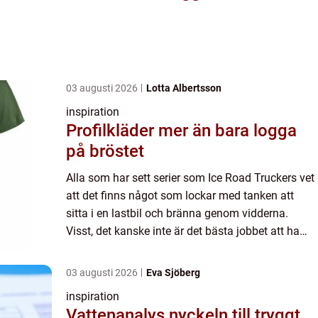
03 augusti 2026
Lotta Albertsson
inspiration
Profilkläder mer än bara logga
på bröstet
Alla som har sett serier som Ice Road Truckers vet
att det finns något som lockar med tanken att
sitta i en lastbil och bränna genom vidderna.
Visst, det kanske inte är det bästa jobbet att ha
när man har en familj som väntar därhemma,
men är man sol...
03 augusti 2026
Eva Sjöberg
inspiration
Vattenanalys nyckeln till tryggt