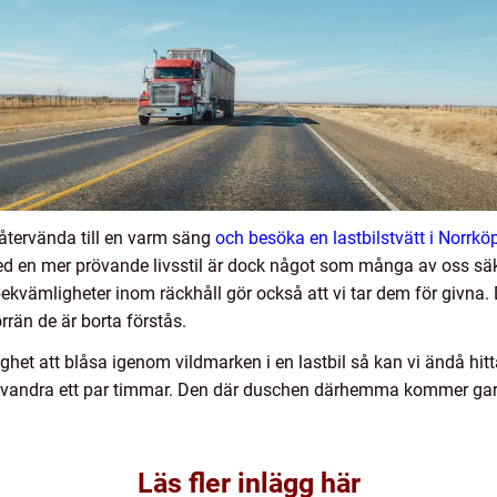
 återvända till en varm säng
och besöka en lastbilstvätt i Norrkö
 en mer prövande livsstil är dock något som många av oss säker
kvämligheter inom räckhåll gör också att vi tar dem för givna. De
örrän de är borta förstås.
jlighet att blåsa igenom vildmarken i en lastbil så kan vi ändå hit
 vandra ett par timmar. Den där duschen därhemma kommer gar
Läs fler inlägg här