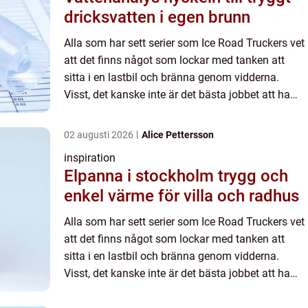
dricksvatten i egen brunn
Alla som har sett serier som Ice Road Truckers vet
att det finns något som lockar med tanken att
sitta i en lastbil och bränna genom vidderna.
Visst, det kanske inte är det bästa jobbet att ha
när man har en familj som väntar därhemma,
men är man sol...
02 augusti 2026
Alice Pettersson
inspiration
Elpanna i stockholm trygg och
enkel värme för villa och radhus
Alla som har sett serier som Ice Road Truckers vet
att det finns något som lockar med tanken att
sitta i en lastbil och bränna genom vidderna.
Visst, det kanske inte är det bästa jobbet att ha
när man har en familj som väntar därhemma,
men är man sol...