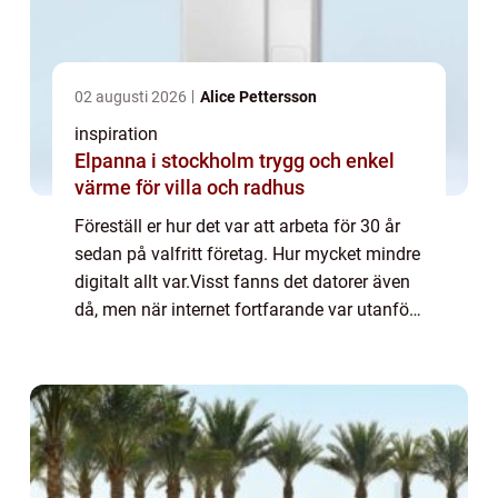
02 augusti 2026
Alice Pettersson
inspiration
Elpanna i stockholm trygg och enkel
värme för villa och radhus
Föreställ er hur det var att arbeta för 30 år
sedan på valfritt företag. Hur mycket mindre
digitalt allt var.Visst fanns det datorer även
då, men när internet fortfarande var utanför
gemene mans sfär så levde vi också i en
helt annan tid. Allt gick l...