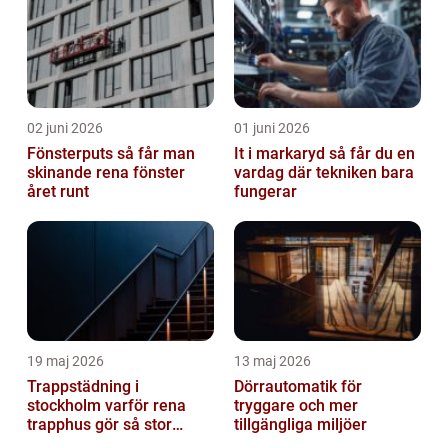
02 juni 2026
01 juni 2026
Fönsterputs så får man
It i markaryd så får du en
skinande rena fönster
vardag där tekniken bara
året runt
fungerar
19 maj 2026
13 maj 2026
Trappstädning i
Dörrautomatik för
stockholm varför rena
tryggare och mer
trapphus gör så stor
tillgängliga miljöer
skillnad