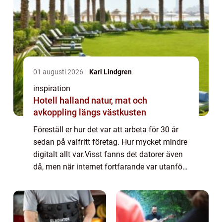
01 augusti 2026
Karl Lindgren
inspiration
Hotell halland natur, mat och
avkoppling längs västkusten
Föreställ er hur det var att arbeta för 30 år
sedan på valfritt företag. Hur mycket mindre
digitalt allt var.Visst fanns det datorer även
då, men när internet fortfarande var utanför
gemene mans sfär så levde vi också i en
helt annan tid. Allt gick l...