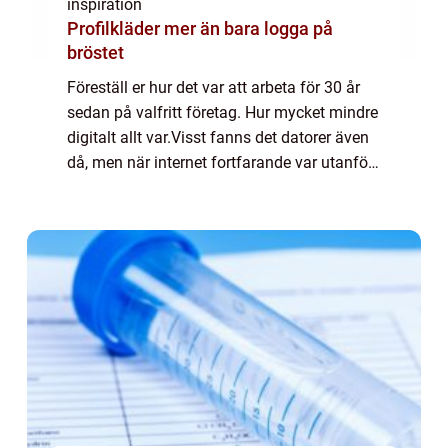
inspiration
Profilkläder mer än bara logga på
bröstet
Föreställ er hur det var att arbeta för 30 år
sedan på valfritt företag. Hur mycket mindre
digitalt allt var.Visst fanns det datorer även
då, men när internet fortfarande var utanför
gemene mans sfär så levde vi också i en
helt annan tid. Allt gick l...