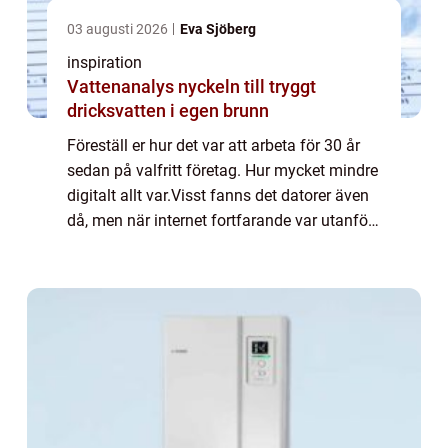
03 augusti 2026
Eva Sjöberg
inspiration
Vattenanalys nyckeln till tryggt
dricksvatten i egen brunn
Föreställ er hur det var att arbeta för 30 år
sedan på valfritt företag. Hur mycket mindre
digitalt allt var.Visst fanns det datorer även
då, men när internet fortfarande var utanför
gemene mans sfär så levde vi också i en
helt annan tid. Allt gick l...