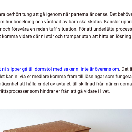
ara oerhört tung att gå igenom när parterna är oense. Det behöve
 hur bodelning och vårdnad av barn ska skötas. Känslor upprör 
er och försvåra en redan tuff situation. För att underlätta proce
att komma vidare där ni står och trampar utan att hitta en lösnin
 ni slipper gå till domstol med saker ni inte är överens om
. Det 
let kan ni via er medlare komma fram till lösningar som fungerar f
ägenhet att hålla er del av avtalet, till skillnad från när en domar
ttsprocesser som hindrar er från att gå vidare i livet.