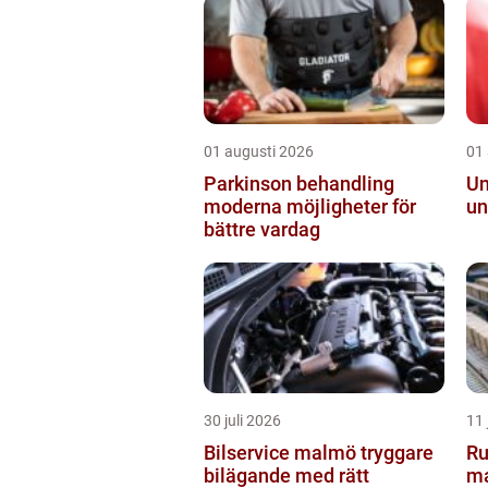
01 augusti 2026
01
Parkinson behandling
Ungd
moderna möjligheter för
un
bättre vardag
30 juli 2026
11 
Bilservice malmö tryggare
Rullban
bilägande med rätt
ma