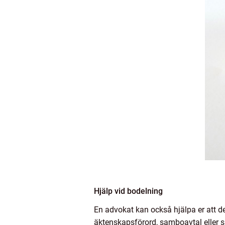
Hjälp vid bodelning
En advokat kan också hjälpa er att del
äktenskapsförord, samboavtal eller sku