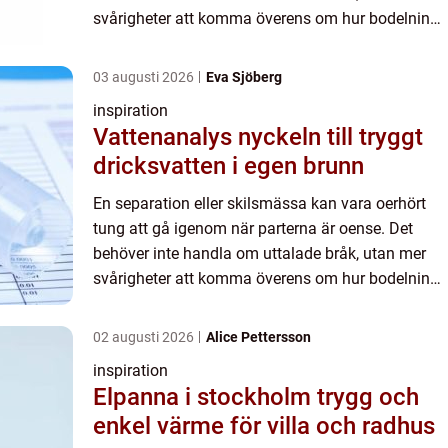
svårigheter att komma överens om hur bodelning
och vård...
03 augusti 2026
Eva Sjöberg
inspiration
Vattenanalys nyckeln till tryggt
dricksvatten i egen brunn
En separation eller skilsmässa kan vara oerhört
tung att gå igenom när parterna är oense. Det
behöver inte handla om uttalade bråk, utan mer
svårigheter att komma överens om hur bodelning
och vård...
02 augusti 2026
Alice Pettersson
inspiration
Elpanna i stockholm trygg och
enkel värme för villa och radhus