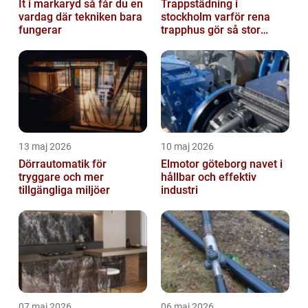
It i markaryd så får du en
Trappstädning i
vardag där tekniken bara
stockholm varför rena
fungerar
trapphus gör så stor
skillnad
13 maj 2026
10 maj 2026
Dörrautomatik för
Elmotor göteborg navet i
tryggare och mer
hållbar och effektiv
tillgängliga miljöer
industri
07 maj 2026
06 maj 2026