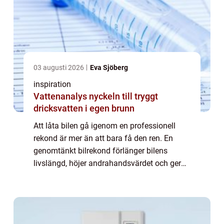
03 augusti 2026
Eva Sjöberg
inspiration
Vattenanalys nyckeln till tryggt
dricksvatten i egen brunn
Att låta bilen gå igenom en professionell
rekond är mer än att bara få den ren. En
genomtänkt bilrekond förlänger bilens
livslängd, höjer andrahandsvärdet och ger
en mer behaglig körmiljö. För den som söker
bilrekond göteborg finns i dag flera nivåer...