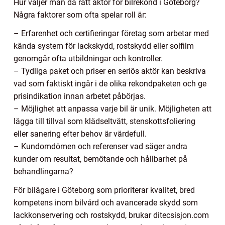
Hur väljer man då rätt aktör för bilrekond i Göteborg?
Några faktorer som ofta spelar roll är:
– Erfarenhet och certifieringar företag som arbetar med
kända system för lackskydd, rostskydd eller solfilm
genomgår ofta utbildningar och kontroller.
– Tydliga paket och priser en seriös aktör kan beskriva
vad som faktiskt ingår i de olika rekondpaketen och ge
prisindikation innan arbetet påbörjas.
– Möjlighet att anpassa varje bil är unik. Möjligheten att
lägga till tillval som klädseltvätt, stenskottsfoliering
eller sanering efter behov är värdefull.
– Kundomdömen och referenser vad säger andra
kunder om resultat, bemötande och hållbarhet på
behandlingarna?
För bilägare i Göteborg som prioriterar kvalitet, bred
kompetens inom bilvård och avancerade skydd som
lackkonservering och rostskydd, brukar ditecsisjon.com