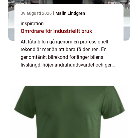
09 augusti 2026
Malin Lindgren
inspiration
Omrörare för industriellt bruk
Att låta bilen gå igenom en professionell
rekond är mer än att bara få den ren. En
genomtänkt bilrekond förlänger bilens
livslängd, höjer andrahandsvärdet och ger
en mer behaglig körmiljö. För den som söker
bilrekond göteborg finns i dag flera nivåer...