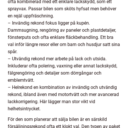
ofta kombinerad med ett enklare lackskydd, som ett
sprayvax. Passar bilen som sköts hyfsat men behöver
en rejäl uppfräschning.
– Invändig rekond fokus ligger på kupén.
Dammsugning, rengöring av paneler och plastdetaljer,
fönsterputs och ofta enklare fläckbehandling. Ett bra
val inför längre resor eller om barn och husdjur satt sina
spår.
– Utvändig rekond mer arbete på lack och utsida.
Inkluderar ofta polering, vaxning eller annat lackskydd,
fälgrengöring och detaljer som dörrgångar och
emblemtvätt.
– Helrekond en kombination av invändig och utvändig
rekond, ibland även med motortvätt och mer avancerad
lackkorrigering. Här lägger man stor vikt vid
helhetsintrycket.
För den som planerar att sälja bilen är en särskild
försäljningsrekond ofta ett klokt val. Den typen av paket