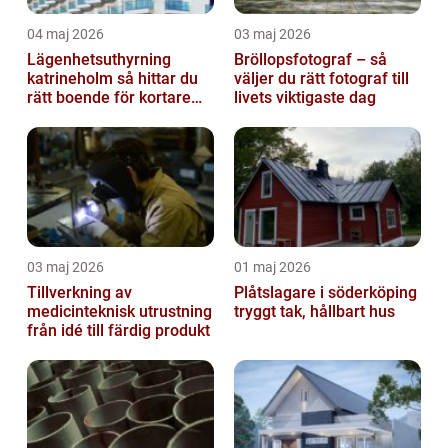
04 maj 2026
03 maj 2026
Lägenhetsuthyrning
Bröllopsfotograf – så
katrineholm så hittar du
väljer du rätt fotograf till
rätt boende för kortare
livets viktigaste dag
och längre vistelser
03 maj 2026
01 maj 2026
Tillverkning av
Plåtslagare i söderköping
medicinteknisk utrustning
tryggt tak, hållbart hus
från idé till färdig produkt