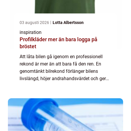
03 augusti 2026
Lotta Albertsson
inspiration
Profilkläder mer än bara logga på
bröstet
Att låta bilen gå igenom en professionell
rekond är mer än att bara få den ren. En
genomtänkt bilrekond förlänger bilens
livslängd, höjer andrahandsvärdet och ger
en mer behaglig körmiljö. För den som söker
bilrekond göteborg finns i dag flera nivåer...