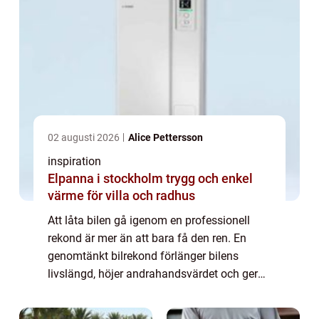
02 augusti 2026
Alice Pettersson
inspiration
Elpanna i stockholm trygg och enkel
värme för villa och radhus
Att låta bilen gå igenom en professionell
rekond är mer än att bara få den ren. En
genomtänkt bilrekond förlänger bilens
livslängd, höjer andrahandsvärdet och ger
en mer behaglig körmiljö. För den som söker
bilrekond göteborg finns i dag flera nivåer...