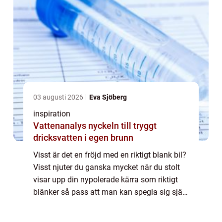
03 augusti 2026
Eva Sjöberg
inspiration
Vattenanalys nyckeln till tryggt
dricksvatten i egen brunn
Visst är det en fröjd med en riktigt blank bil?
Visst njuter du ganska mycket när du stolt
visar upp din nypolerade kärra som riktigt
blänker så pass att man kan spegla sig själv
i den? Det är lätt att bli ytlig när det kommer
till sådant som bilar, ...