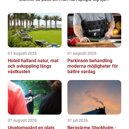
i den? Det är lätt att bli ytlig när det kommer
till sådant som bilar, ...
01 augusti 2026
01 augusti 2026
Hotell halland natur, mat
Parkinson behandling
och avkoppling längs
moderna möjligheter för
västkusten
bättre vardag
01 augusti 2026
31 juli 2026
Ungdomsgård en plats
Bergvärme Stockholm -