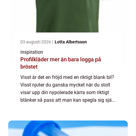
03 augusti 2026
Lotta Albertsson
inspiration
Profilkläder mer än bara logga på
bröstet
Visst är det en fröjd med en riktigt blank bil?
Visst njuter du ganska mycket när du stolt
visar upp din nypolerade kärra som riktigt
blänker så pass att man kan spegla sig själv
i den? Det är lätt att bli ytlig när det kommer
till sådant som bilar, ...