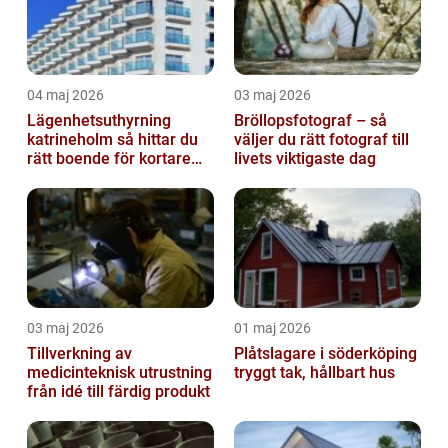
04 maj 2026
03 maj 2026
Lägenhetsuthyrning
Bröllopsfotograf – så
katrineholm så hittar du
väljer du rätt fotograf till
rätt boende för kortare
livets viktigaste dag
och längre vistelser
03 maj 2026
01 maj 2026
Tillverkning av
Plåtslagare i söderköping
medicinteknisk utrustning
tryggt tak, hållbart hus
från idé till färdig produkt