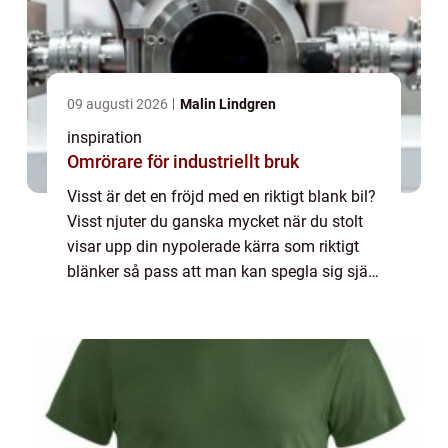
09 augusti 2026
Malin Lindgren
inspiration
Omrörare för industriellt bruk
Visst är det en fröjd med en riktigt blank bil?
Visst njuter du ganska mycket när du stolt
visar upp din nypolerade kärra som riktigt
blänker så pass att man kan spegla sig själv
i den? Det är lätt att bli ytlig när det kommer
till sådant som bilar, ...