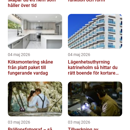
håller över tid
04 maj 2026
04 maj 2026
Köksmontering skåne
Lägenhetsuthyrning
från platt paket till
katrineholm så hittar du
fungerande vardag
rätt boende för kortare
och längre vistelser
03 maj 2026
03 maj 2026
Bröllopsfotograf – så
Tillverkning av