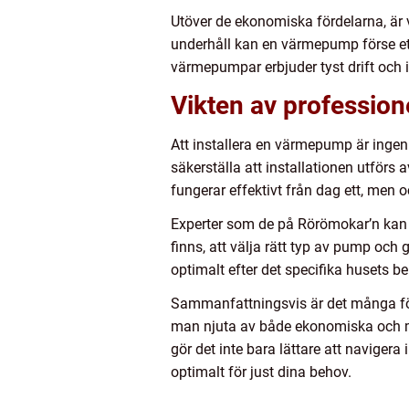
Utöver de ekonomiska fördelarna, är 
underhåll kan en värmepump förse et
värmepumpar erbjuder tyst drift och 
Vikten av professione
Att installera en värmepump är ingen 
säkerställa att installationen utförs 
fungerar effektivt från dag ett, men
Experter som de på Rörömokar’n kan bi
finns, att välja rätt typ av pump oc
optimalt efter det specifika husets 
Sammanfattningsvis är det många för
man njuta av både ekonomiska och m
gör det inte bara lättare att navige
optimalt för just dina behov.