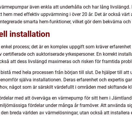
värmepumpar även enkla att underhålla och har lång livslängd. M
t hem med effektiv uppvärmning i över 20 år. Det är också värt
integrerade smarta hem-funktioner, vilket gör dem bekväma och
ll installation
enkel process; det är en komplex uppgift som kräver erfarenhet oc
av certifierade och auktoriserade yrkespersoner. En korrekt insta
 också att dess livslängd maximeras och risken för framtida pro
stå med hela processen från början till slut. De hjälper till att
h genomför själva installationen. Deras erfarenhet och expertis
behov, något som är särskilt värdefullt i områden med skiftande
delar med att överväga en värmepump för sitt hem i Jämtland. 
iljömässiga fördelar under många år framöver. Att använda si
ra i den breda världen av värmelösningar, utan också att install