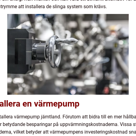
utrymme att installera de slinga system som krävs.
stallera en värmepump
tallera värmepump jämtland. Förutom att bidra till en mer hållb
 betydande besparingar på uppvärmningskostnaderna. Vissa stu
erna, vilket betyder att värmepumpens investeringskostnad snab