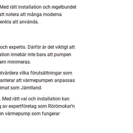
ed rätt installation och regelbundet
 att notera att många moderna
 enkla att använda.
h expertis. Därför är det viktigt att
llation innebär inte bara att pumpen
blem minimeras.
 utvärdera vilka förutsättningar som
 garanterar att värmepumpen anpassas
 klimat som Jämtland.
Med rätt val och installation kan
g av expertföretag som Rörömokar’n
era en värmepump som fungerar