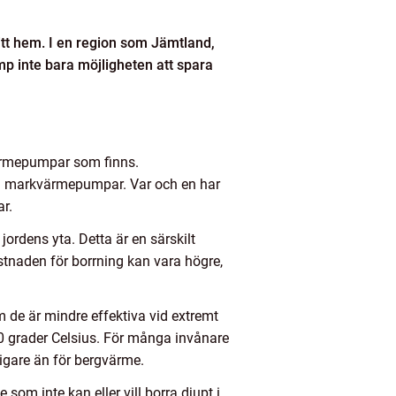
itt hem. I en region som Jämtland,
p inte bara möjligheten att spara
 värmepumpar som finns.
ch markvärmepumpar. Var och en har
r.
ordens yta. Detta är en särskilt
ostnaden för borrning kan vara högre,
 de är mindre effektiva vid extremt
20 grader Celsius. För många invånare
ligare än för bergvärme.
som inte kan eller vill borra djupt i