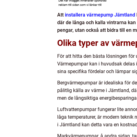
Att
installera värmepump Jämtland
där de långa och kalla vintrarna k
pengar, utan också att bidra till en m
Olika typer av värm
För att hitta den bästa lösningen för
Värmepumpar kan i huvudsak delas in
sina specifika fördelar och lämpar si
Bergvärmepumpar är idealiska för den
pålitlig källa av värme i Jämtland, d
men de långsiktiga energibesparinga
Luftvattenpumpar fungerar lite annor
låga temperaturer, är modern teknik 
i Jämtland kan detta vara en kostnads
Markvärmepumpar, å andra sidan, tar s