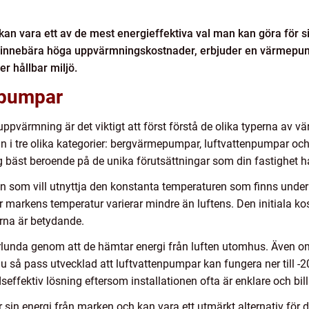
kan vara ett av de mest energieffektiva val man kan göra för s
an innebära höga uppvärmningskostnader, erbjuder en värmepum
er hållbar miljö.
epumpar
 uppvärmning är det viktigt att först förstå de olika typerna av
 i tre olika kategorier: bergvärmepumpar, luftvattenpumpar o
g bäst beroende på de unika förutsättningar som din fastighet ha
 som vill utnyttja den konstanta temperaturen som finns under j
är markens temperatur varierar mindre än luftens. Den initiala k
rna är betydande.
lunda genom att de hämtar energi från luften utomhus. Även om
nu så pass utvecklad att luftvattenpumpar kan fungera ner till -
effektiv lösning eftersom installationen ofta är enklare och bil
in energi från marken och kan vara ett utmärkt alternativ för de 