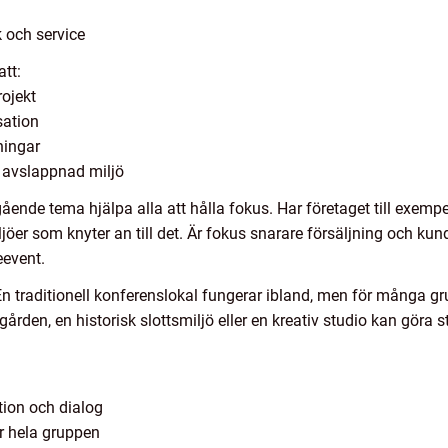
k och service
att:
rojekt
sation
ningar
r avslappnad miljö
ende tema hjälpa alla att hålla fokus. Har företaget till exempe
ljöer som knyter an till det. Är fokus snarare försäljning och kund
event.
. En traditionell konferenslokal fungerar ibland, men för många 
rgården, en historisk slottsmiljö eller en kreativ studio kan göra 
tion och dialog
r hela gruppen