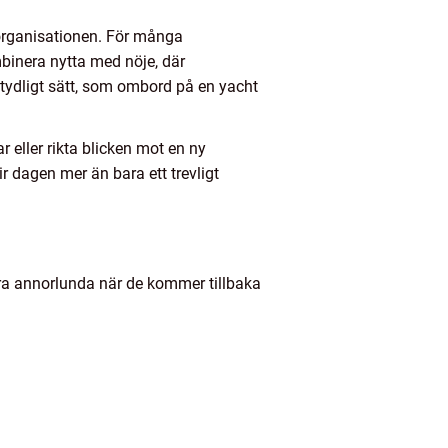
i organisationen. För många
ombinera nytta med nöje, där
 tydligt sätt, som ombord på en yacht
 eller rikta blicken mot en ny
ir dagen mer än bara ett trevligt
öra annorlunda när de kommer tillbaka