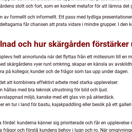
gårdens slott och fort, som en konkret metafor för att lämna de
 av formellt och informellt. Ett pass med tydliga presentationer 
deltagarna får chansen att prata vidare i mindre grupper. I den 
illnad och hur skärgården förstärker
evs helt annorlunda när det flyttas från ett mötesrum till en m
d skärgårdens vyer runt omkring, skapar en känsla av avskildhe
sera på kollegor, kunder och de frågor som tas upp under dagen.
et att kombinera effektivt arbete med starka upplevelser:
hållas med bra teknisk utrustning för bild och ljud.
 avslappnad miljö, kanske med ett glas vin på akterdäck.
 en tur i land för bastu, kajakpaddling eller besök på ett galler
a fördel: kunderna känner sig prioriterade och får en upplevelse 
lla frågor och förstå kundens behov i lugn och ro. När omgivning