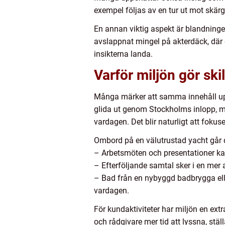
exempel följas av en tur ut mot skär
En annan viktig aspekt är blandningen
avslappnat mingel på akterdäck, där 
insikterna landa.
Varför miljön gör sk
Många märker att samma innehåll uppl
glida ut genom Stockholms inlopp, me
vardagen. Det blir naturligt att foku
Ombord på en välutrustad yacht går d
– Arbetsmöten och presentationer kan 
– Efterföljande samtal sker i en mer
– Bad från en nybyggd badbrygga eller
vardagen.
För kundaktiviteter har miljön en extr
och rådgivare mer tid att lyssna, stä