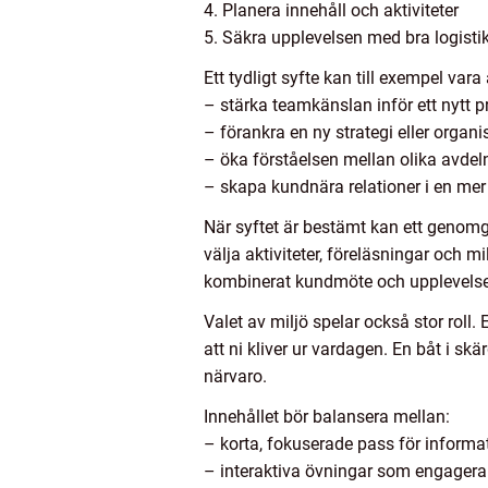
4. Planera innehåll och aktiviteter
5. Säkra upplevelsen med bra logisti
Ett tydligt syfte kan till exempel vara 
– stärka teamkänslan inför ett nytt p
– förankra en ny strategi eller organi
– öka förståelsen mellan olika avdel
– skapa kundnära relationer i en me
När syftet är bestämt kan ett genomgå
välja aktiviteter, föreläsningar och mi
kombinerat kundmöte och upplevelse
Valet av miljö spelar också stor roll
att ni kliver ur vardagen. En båt i skä
närvaro.
Innehållet bör balansera mellan:
– korta, fokuserade pass för informa
– interaktiva övningar som engagera