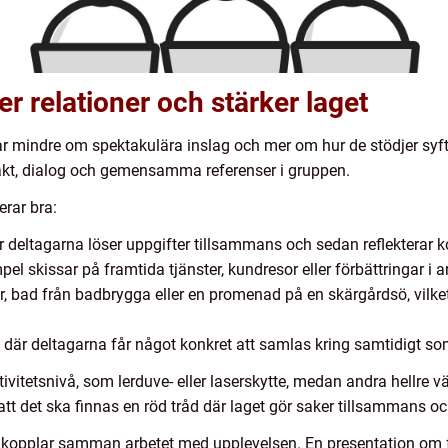
r relationer och stärker laget
lar mindre om spektakulära inslag och mer om hur de stödjer syfte
akt, dialog och gemensamma referenser i gruppen.
erar bra:
 deltagarna löser uppgifter tillsammans och sedan reflekterar k
pel skissar på framtida tjänster, kundresor eller förbättringar i a
, bad från badbrygga eller en promenad på en skärgårdsö, vilk
är deltagarna får något konkret att samlas kring samtidigt som
ivitetsnivå, som lerduve- eller laserskytte, medan andra hellre vä
n att det ska finnas en röd tråd där laget gör saker tillsamma
opplar samman arbetet med upplevelsen. En presentation om fö