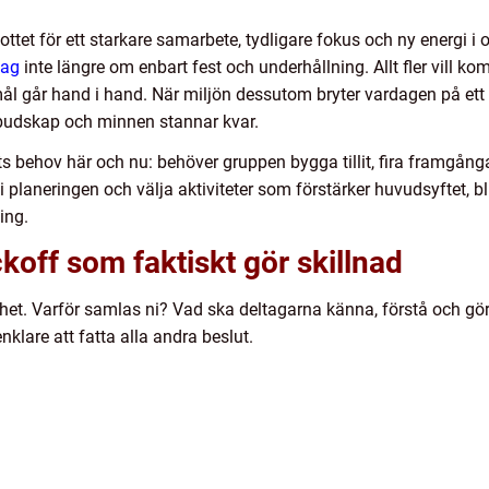
kottet för ett starkare samarbete, tydligare fokus och ny energi 
tag
inte längre om enbart fest och underhållning. Allt fler vill k
 mål går hand i hand. När miljön dessutom bryter vardagen på ett
 budskap och minnen stannar kvar.
ts behov här och nu: behöver gruppen bygga tillit, fira framgångar
 i planeringen och välja aktiviteter som förstärker huvudsyftet, bl
ing.
koff som faktiskt gör skillnad
lighet. Varför samlas ni? Vad ska deltagarna känna, förstå och g
 enklare att fatta alla andra beslut.