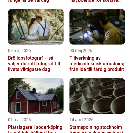
fungerande vardag
rätt boende för kortare
och längre vistelser
03 maj 2026
03 maj 2026
Bröllopsfotograf – så
Tillverkning av
väljer du rätt fotograf till
medicinteknisk utrustning
livets viktigaste dag
från idé till färdig produkt
01 maj 2026
14 april 2026
Plåtslagare i söderköping
Stamspolning stockholm
tryggt tak, hållbart hus
tryggare avloppssystem i