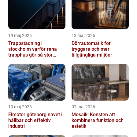
19 maj 2026
13 maj 2026
Trappstädning i
Dörrautomatik för
stockholm varför rena
tryggare och mer
trapphus gör så stor
tillgängliga miljöer
skillnad
10 maj 2026
07 maj 2026
Elmotor göteborg navet i
Mosaik: Konsten att
hållbar och effektiv
kombinera funktion och
industri
estetik