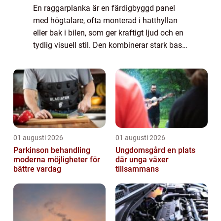
En raggarplanka är en färdigbyggd panel
med högtalare, ofta monterad i hatthyllan
eller bak i bilen, som ger kraftigt ljud och en
tydlig visuell stil. Den kombinerar stark bas,
högt ljudtryck och en robust design som tål
h&a...
01 augusti 2026
01 augusti 2026
Parkinson behandling
Ungdomsgård en plats
moderna möjligheter för
där unga växer
bättre vardag
tillsammans