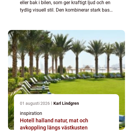
eller bak i bilen, som ger kraftigt ljud och en
tydlig visuell stil. Den kombinerar stark bas,
högt ljudtryck och en robust design som tål
h&a...
01 augusti 2026
Karl Lindgren
inspiration
Hotell halland natur, mat och
avkoppling längs västkusten