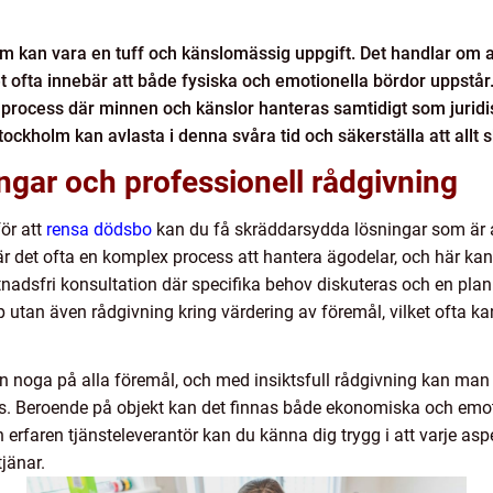
lm kan vara en tuff och känslomässig uppgift. Det handlar om a
ket ofta innebär att både fysiska och emotionella bördor uppst
process där minnen och känslor hanteras samtidigt som juridisk
ckholm kan avlasta i denna svåra tid och säkerställa att allt sk
gar och professionell rådgivning
för att
rensa dödsbo
kan du få skräddarsydda lösningar som är 
är det ofta en komplex process att hantera ägodelar, och här kan
stnadsfri konsultation där specifika behov diskuteras och en pl
lp utan även rådgivning kring värdering av föremål, vilket ofta k
an noga på alla föremål, och med insiktsfull rådgivning kan ma
as. Beroende på objekt kan det finnas både ekonomiska och emoti
en erfaren tjänsteleverantör kan du känna dig trygg i att varje as
jänar.