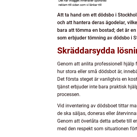
Att ta hand om ett dödsbo i Stockho
och att hantera deras ägodelar, vil
bara att tömma en bostad; det är en 
som erbjuder tömning av dödsbo i Sto
Skräddarsydda lösnin
Genom att anlita professionell hjälp 
hur stora eller små dödsbot är, inneb
Det första steget är vanligtvis en ko
tjänst erbjuder inte bara praktisk hjä
processen.
Vid inventering av dödsboet tittar m
de ska säljas, doneras eller återvinn
Genom att överlåta detta arbete till 
med den respekt som situationen fört