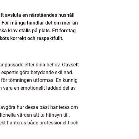
tt avsluta en närståendes hushåll
år. För många handlar det om mer än
a krav ställs på plats. Ett företag
öts korrekt och respektfullt.
anpassade efter dina behov. Oavsett
 expertis göra betydande skillnad.
an för tömningen utformas. En kunnig
an vara en emotionellt laddad del av
n avgöra hur dessa bäst hanteras om
onella värden att ta hänsyn till.
pekt hanteras både professionellt och