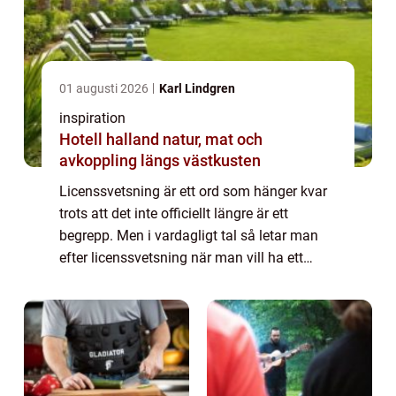
01 augusti 2026
Karl Lindgren
inspiration
Hotell halland natur, mat och
avkoppling längs västkusten
Licenssvetsning är ett ord som hänger kvar
trots att det inte officiellt längre är ett
begrepp. Men i vardagligt tal så letar man
efter licenssvetsning när man vill ha ett
garanterat bra resultat av ackrediterade och
utbildade proffs på svetsning. De...