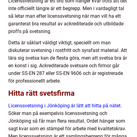
Licenssvetsning är ett ord som hänger kvar trots att det
inte officiellt längre är ett begrepp. Men i vardagligt tal
så letar man efter licenssvetsning när man vill ha ett
garanterat bra resultat av ackrediterade och utbildade
proffs på svetsning.
Detta är såklart väldigt viktigt, speciellt om man
diskuterar svetsning i rostfritt och syrafast material. Att
lära sig svetsa kan de flesta göra, men att svetsa bra är
en konst i sig. Ackrediterade svetsare och firmor går
under SS-EN 287 eller SS-EN 9606 och är registrerade
för professionellt arbete.
Hitta rätt svetsfirma
Licenssvetsning i Jönköping är lätt att hitta på nätet
.
Söker man på exempelvis licenssvetsning och
Jönköping så får man flera resultat. Ordet hänger som
sagt kvar som en stämpel för arbete med kvalitetskrav.
Men licenssvetsning är ett samlingsbegrepp för många