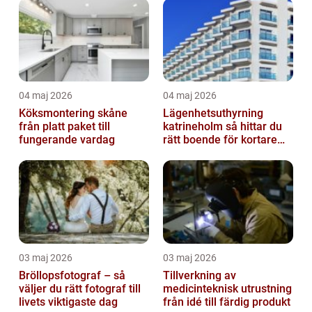
04 maj 2026
04 maj 2026
Köksmontering skåne
Lägenhetsuthyrning
från platt paket till
katrineholm så hittar du
fungerande vardag
rätt boende för kortare
och längre vistelser
03 maj 2026
03 maj 2026
Bröllopsfotograf – så
Tillverkning av
väljer du rätt fotograf till
medicinteknisk utrustning
livets viktigaste dag
från idé till färdig produkt