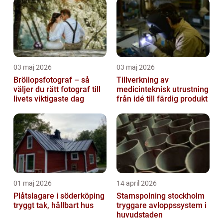
03 maj 2026
03 maj 2026
Bröllopsfotograf – så
Tillverkning av
väljer du rätt fotograf till
medicinteknisk utrustning
livets viktigaste dag
från idé till färdig produkt
01 maj 2026
14 april 2026
Plåtslagare i söderköping
Stamspolning stockholm
tryggt tak, hållbart hus
tryggare avloppssystem i
huvudstaden