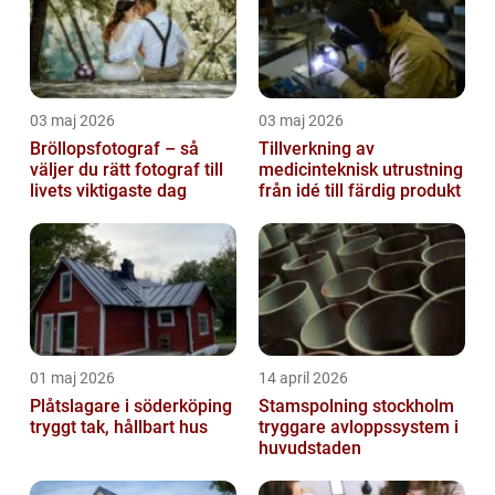
03 maj 2026
03 maj 2026
Bröllopsfotograf – så
Tillverkning av
väljer du rätt fotograf till
medicinteknisk utrustning
livets viktigaste dag
från idé till färdig produkt
01 maj 2026
14 april 2026
Plåtslagare i söderköping
Stamspolning stockholm
tryggt tak, hållbart hus
tryggare avloppssystem i
huvudstaden