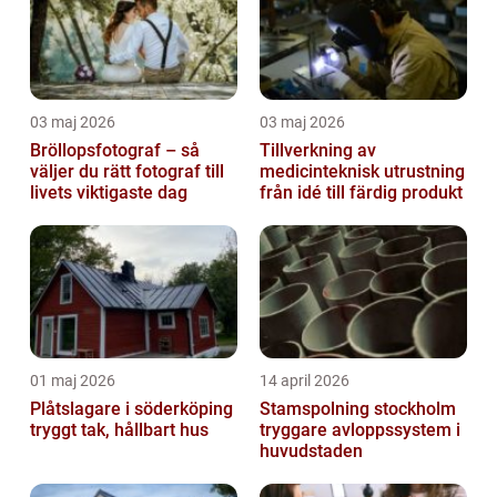
03 maj 2026
03 maj 2026
Bröllopsfotograf – så
Tillverkning av
väljer du rätt fotograf till
medicinteknisk utrustning
livets viktigaste dag
från idé till färdig produkt
01 maj 2026
14 april 2026
Plåtslagare i söderköping
Stamspolning stockholm
tryggt tak, hållbart hus
tryggare avloppssystem i
huvudstaden