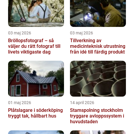
03 maj 2026
03 maj 2026
Bröllopsfotograf – så
Tillverkning av
väljer du rätt fotograf till
medicinteknisk utrustning
livets viktigaste dag
från idé till färdig produkt
01 maj 2026
14 april 2026
Plåtslagare i söderköping
Stamspolning stockholm
tryggt tak, hållbart hus
tryggare avloppssystem i
huvudstaden