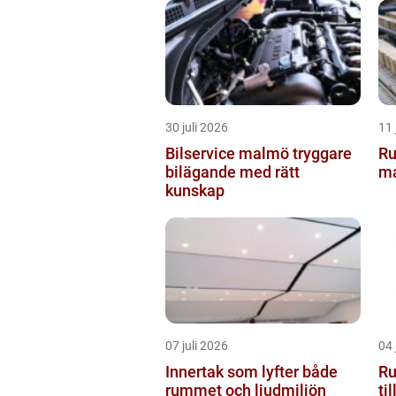
30 juli 2026
11 
Bilservice malmö tryggare
Rullban
bilägande med rätt
ma
kunskap
07 juli 2026
04 
Innertak som lyfter både
Rull
rummet och ljudmiljön
ti