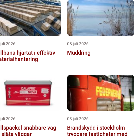
juli 2026
08 juli 2026
a hjärtat i effektiv
Muddring
terialhantering
juli 2026
03 juli 2026
spackel snabbare väg
Brandskydd i stockholm
ll släta väggar
tryggare fastigheter med