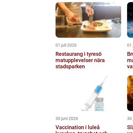
01 juli 2026
01 
Restaurang i tyresö
Bru
matupplevelser nära
ma
stadsparken
va
30 juni 2026
30 
Vaccination i luleå
Sl