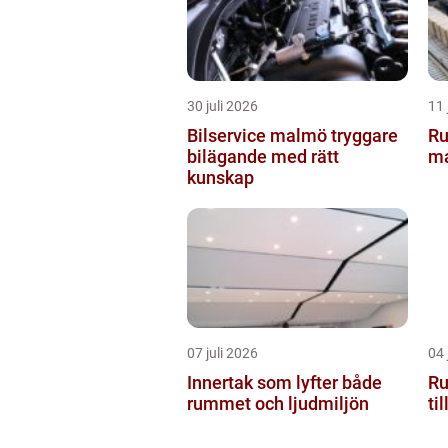
30 juli 2026
11 
Bilservice malmö tryggare
Rullban
bilägande med rätt
ma
kunskap
07 juli 2026
04 
Innertak som lyfter både
Rull
rummet och ljudmiljön
ti