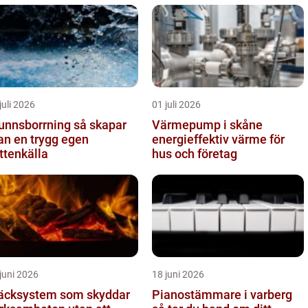
juli 2026
01 juli 2026
nnsborrning så skapar
Värmepump i skåne
n en trygg egen
energieffektiv värme för
ttenkälla
hus och företag
juni 2026
18 juni 2026
äcksystem som skyddar
Pianostämmare i varberg