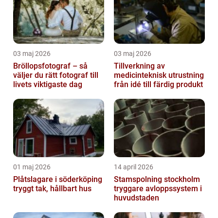
03 maj 2026
03 maj 2026
Bröllopsfotograf – så
Tillverkning av
väljer du rätt fotograf till
medicinteknisk utrustning
livets viktigaste dag
från idé till färdig produkt
01 maj 2026
14 april 2026
Plåtslagare i söderköping
Stamspolning stockholm
tryggt tak, hållbart hus
tryggare avloppssystem i
huvudstaden