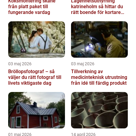
Köksmontering skåne
Lägenhetsuthyrning
från platt paket till
katrineholm så hittar du
fungerande vardag
rätt boende för kortare
och längre vistelser
03 maj 2026
03 maj 2026
Bröllopsfotograf – så
Tillverkning av
väljer du rätt fotograf till
medicinteknisk utrustning
livets viktigaste dag
från idé till färdig produkt
01 maj 2026
14 april 2026