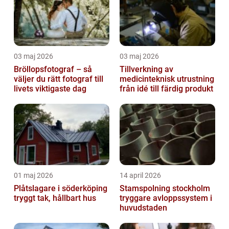
03 maj 2026
03 maj 2026
Bröllopsfotograf – så
Tillverkning av
väljer du rätt fotograf till
medicinteknisk utrustning
livets viktigaste dag
från idé till färdig produkt
01 maj 2026
14 april 2026
Plåtslagare i söderköping
Stamspolning stockholm
tryggt tak, hållbart hus
tryggare avloppssystem i
huvudstaden