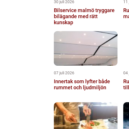
30 juli 2026
11 
Bilservice malmö tryggare
Rullban
bilägande med rätt
ma
kunskap
07 juli 2026
04 
Innertak som lyfter både
Rull
rummet och ljudmiljön
ti