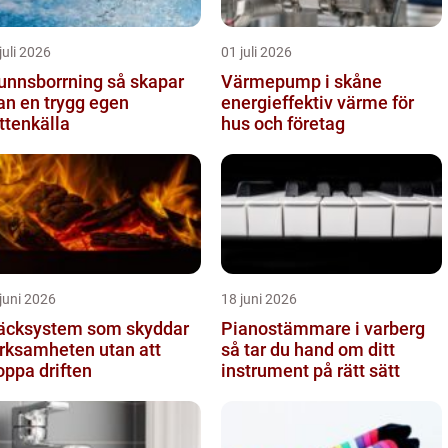
juli 2026
01 juli 2026
nnsborrning så skapar
Värmepump i skåne
n en trygg egen
energieffektiv värme för
ttenkälla
hus och företag
juni 2026
18 juni 2026
äcksystem som skyddar
Pianostämmare i varberg
ksamheten utan att
så tar du hand om ditt
oppa driften
instrument på rätt sätt