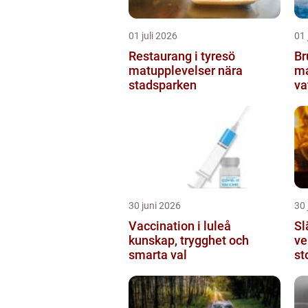
01 juli 2026
01 
Restaurang i tyresö
Bru
matupplevelser nära
ma
stadsparken
va
30 juni 2026
30 
Vaccination i luleå
Sl
kunskap, trygghet och
ver
smarta val
st