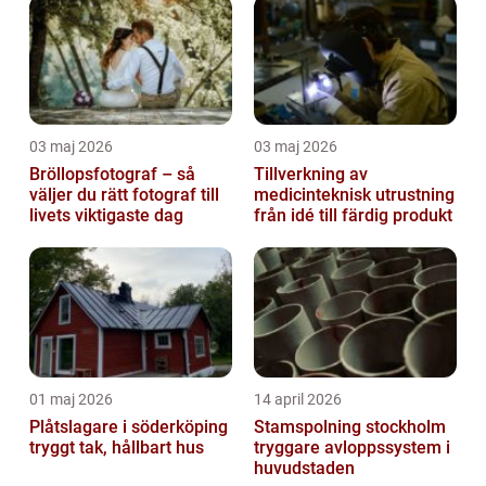
03 maj 2026
03 maj 2026
Bröllopsfotograf – så
Tillverkning av
väljer du rätt fotograf till
medicinteknisk utrustning
livets viktigaste dag
från idé till färdig produkt
01 maj 2026
14 april 2026
Plåtslagare i söderköping
Stamspolning stockholm
tryggt tak, hållbart hus
tryggare avloppssystem i
huvudstaden