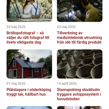
03 maj 2026
03 maj 2026
Bröllopsfotograf – så
Tillverkning av
väljer du rätt fotograf till
medicinteknisk utrustning
livets viktigaste dag
från idé till färdig produkt
01 maj 2026
14 april 2026
Plåtslagare i söderköping
Stamspolning stockholm
tryggt tak, hållbart hus
tryggare avloppssystem i
huvudstaden