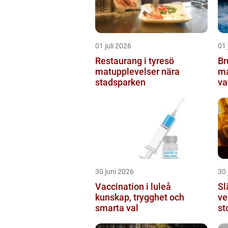
01 juli 2026
01 
Restaurang i tyresö
Bru
matupplevelser nära
ma
stadsparken
va
30 juni 2026
30 
Vaccination i luleå
Sl
kunskap, trygghet och
ver
smarta val
st