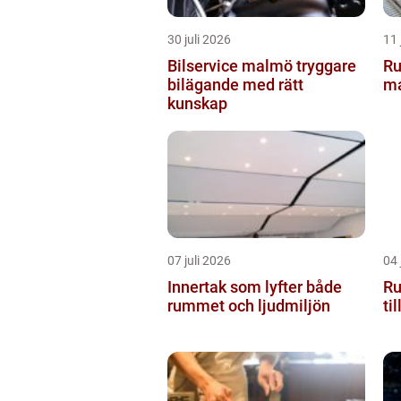
30 juli 2026
11 
Bilservice malmö tryggare
Rullban
bilägande med rätt
ma
kunskap
07 juli 2026
04 
Innertak som lyfter både
Rull
rummet och ljudmiljön
ti