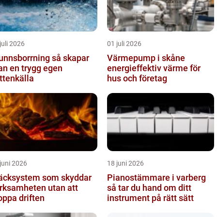
juli 2026
01 juli 2026
nnsborrning så skapar
Värmepump i skåne
n en trygg egen
energieffektiv värme för
ttenkälla
hus och företag
juni 2026
18 juni 2026
äcksystem som skyddar
Pianostämmare i varberg
ksamheten utan att
så tar du hand om ditt
oppa driften
instrument på rätt sätt