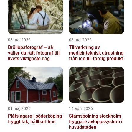
03 maj 2026
03 maj 2026
Bröllopsfotograf – så
Tillverkning av
väljer du rätt fotograf till
medicinteknisk utrustning
livets viktigaste dag
från idé till färdig produkt
01 maj 2026
14 april 2026
Plåtslagare i söderköping
Stamspolning stockholm
tryggt tak, hållbart hus
tryggare avloppssystem i
huvudstaden