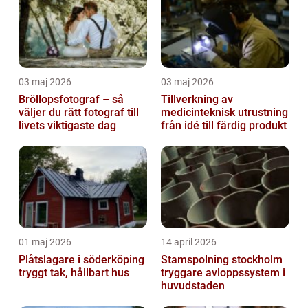
03 maj 2026
03 maj 2026
Bröllopsfotograf – så
Tillverkning av
väljer du rätt fotograf till
medicinteknisk utrustning
livets viktigaste dag
från idé till färdig produkt
01 maj 2026
14 april 2026
Plåtslagare i söderköping
Stamspolning stockholm
tryggt tak, hållbart hus
tryggare avloppssystem i
huvudstaden