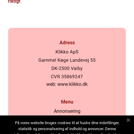
riktigt
Adress
web:
www.klikko.dk
Menu
Annonsering
Om oss
På vores website bruges cookies til at huske dine indstillinger,
Cookies
statistik og personalisering af indhold og annoncer. Denne