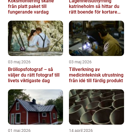
Köksmontering skåne
Lägenhetsuthyrning
från platt paket till
katrineholm så hittar du
fungerande vardag
rätt boende för kortare
och längre vistelser
03 maj 2026
03 maj 2026
Bröllopsfotograf – så
Tillverkning av
väljer du rätt fotograf till
medicinteknisk utrustning
livets viktigaste dag
från idé till färdig produkt
01 maj 2026
14 april 2026