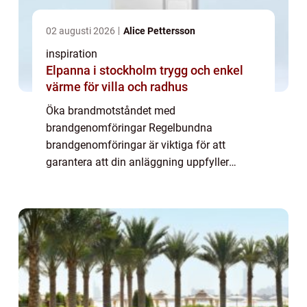
02 augusti 2026
Alice Pettersson
inspiration
Elpanna i stockholm trygg och enkel
värme för villa och radhus
Öka brandmotståndet med
brandgenomföringar Regelbundna
brandgenomföringar är viktiga för att
garantera att din anläggning uppfyller
säkerhetsnormerna och att de material du
använder förblir i gott skick. Lyckligtvis
erbjuder många företag specialiser...