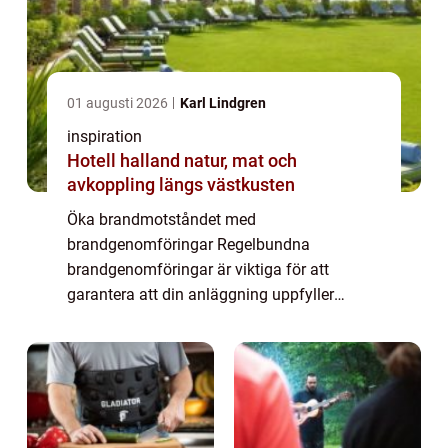
01 augusti 2026
Karl Lindgren
inspiration
Hotell halland natur, mat och
avkoppling längs västkusten
Öka brandmotståndet med
brandgenomföringar Regelbundna
brandgenomföringar är viktiga för att
garantera att din anläggning uppfyller
säkerhetsnormerna och att de material du
använder förblir i gott skick. Lyckligtvis
erbjuder många företag specialiser...