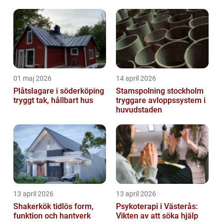
01 maj 2026
14 april 2026
Plåtslagare i söderköping
Stamspolning stockholm
tryggt tak, hållbart hus
tryggare avloppssystem i
huvudstaden
13 april 2026
13 april 2026
Shakerkök tidlös form,
Psykoterapi i Västerås:
funktion och hantverk
Vikten av att söka hjälp