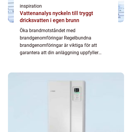
inspiration
Vattenanalys nyckeln till tryggt
dricksvatten i egen brunn
Öka brandmotståndet med
brandgenomföringar Regelbundna
brandgenomföringar är viktiga för att
garantera att din anläggning uppfyller
säkerhetsnormerna och att de material du
använder förblir i gott skick. Lyckligtvis
erbjuder många företag specialiser...