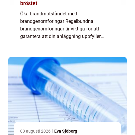
bröstet
Öka brandmotståndet med
brandgenomföringar Regelbundna
brandgenomföringar är viktiga för att
garantera att din anläggning uppfyller
säkerhetsnormerna och att de material du
använder förblir i gott skick. Lyckligtvis
erbjuder många företag specialiser...
03 augusti 2026
Eva Sjöberg